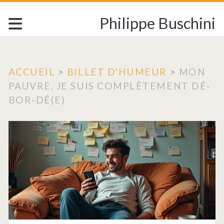
Philippe Buschini
ACCUEIL
>
BILLET D'HUMEUR
>
MON
PAUVRE, JE SUIS COMPLÈTEMENT DÉ-
BOR-DÉ(E)