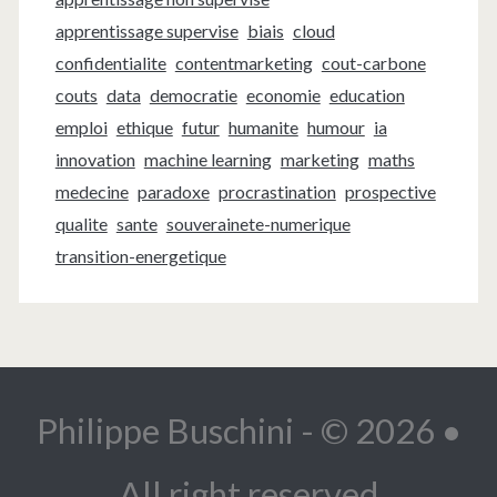
apprentissage supervise
biais
cloud
confidentialite
contentmarketing
cout-carbone
couts
data
democratie
economie
education
emploi
ethique
futur
humanite
humour
ia
innovation
machine learning
marketing
maths
medecine
paradoxe
procrastination
prospective
qualite
sante
souverainete-numerique
transition-energetique
Philippe Buschini - © 2026 •
All right reserved