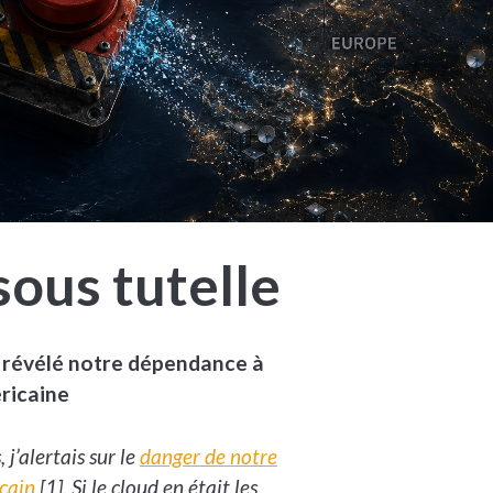
sous tutelle
a révélé notre dépendance à
éricaine
 j’alertais sur le
danger de notre
cain
[1]. Si le cloud en était les