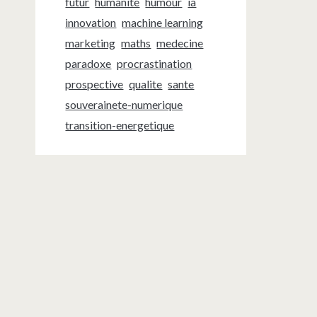
futur
humanite
humour
ia
innovation
machine learning
marketing
maths
medecine
paradoxe
procrastination
prospective
qualite
sante
souverainete-numerique
transition-energetique