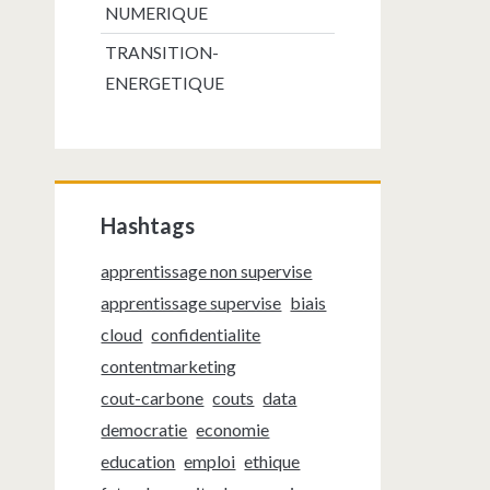
NUMERIQUE
TRANSITION-
ENERGETIQUE
Hashtags
apprentissage non supervise
apprentissage supervise
biais
cloud
confidentialite
contentmarketing
cout-carbone
couts
data
democratie
economie
education
emploi
ethique