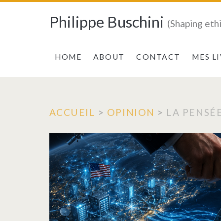
Philippe Buschini
(Shaping eth
HOME
ABOUT
CONTACT
MES L
ACCUEIL
>
OPINION
>
LA PENSÉ