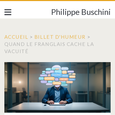
Philippe Buschini
ACCUEIL
>
BILLET D'HUMEUR
>
QUAND LE FRANGLAIS CACHE LA
VACUITÉ