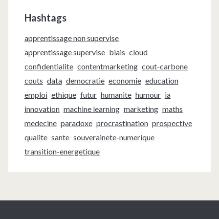
Hashtags
apprentissage non supervise
apprentissage supervise
biais
cloud
confidentialite
contentmarketing
cout-carbone
couts
data
democratie
economie
education
emploi
ethique
futur
humanite
humour
ia
innovation
machine learning
marketing
maths
medecine
paradoxe
procrastination
prospective
qualite
sante
souverainete-numerique
transition-energetique